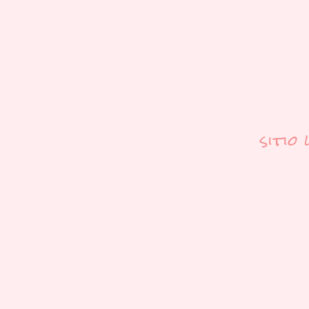
sitio