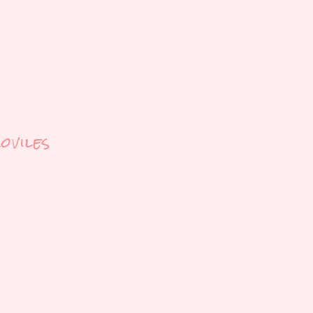
oviles