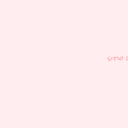
sitio