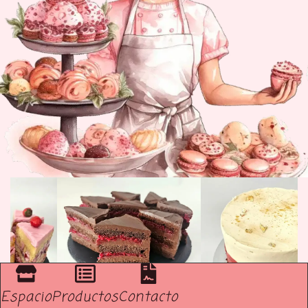
Espacio
Productos
Contacto