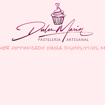
 web optimizado para dispositivos m