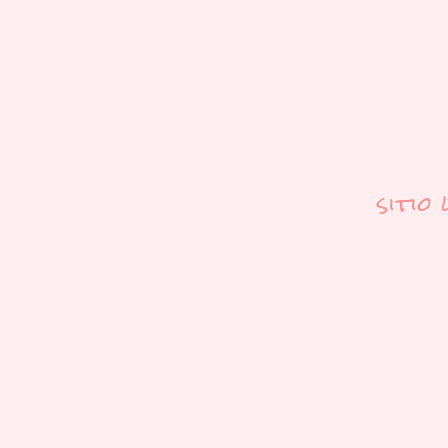
sitio