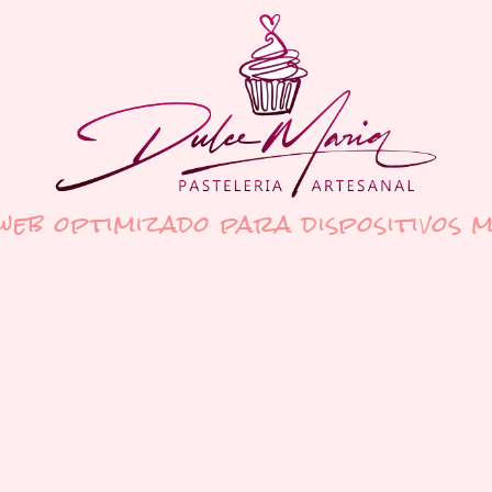
 web optimizado para dispositivos m