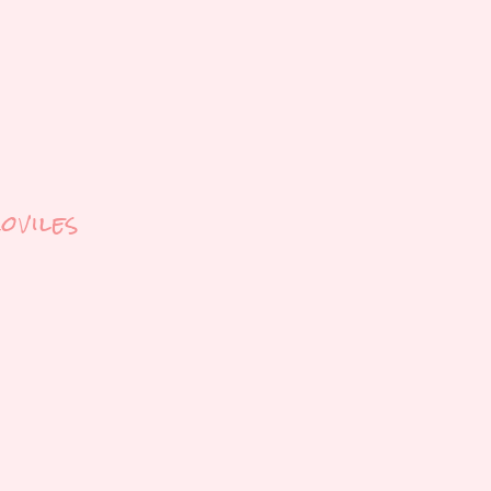
oviles