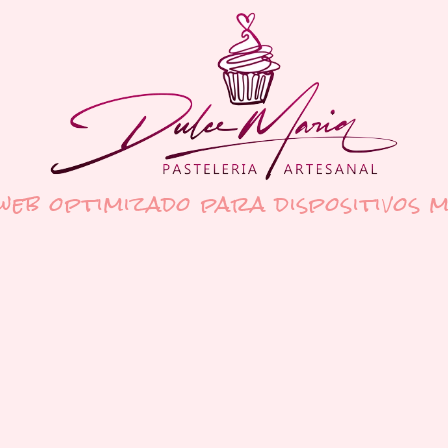
 web optimizado para dispositivos m