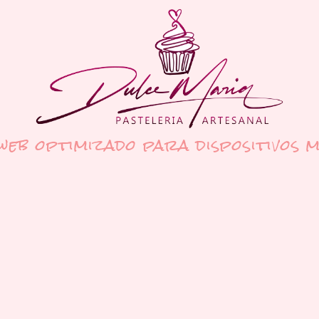
 web optimizado para dispositivos m