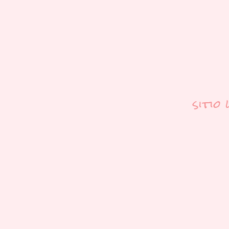
sitio