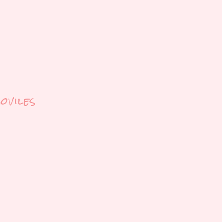
oviles