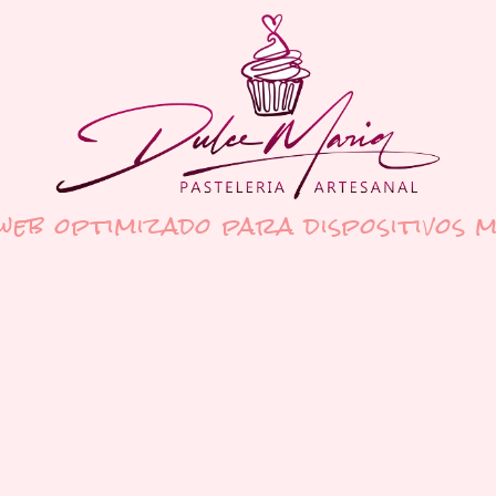
 web optimizado para dispositivos m