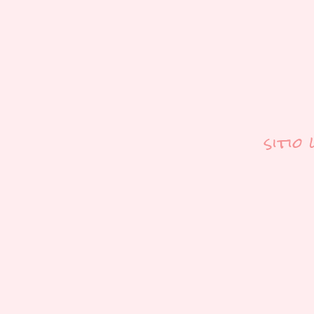
sitio