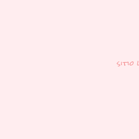
sitio