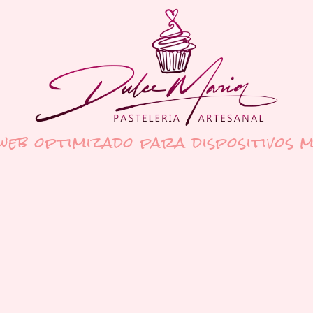
 web optimizado para dispositivos m