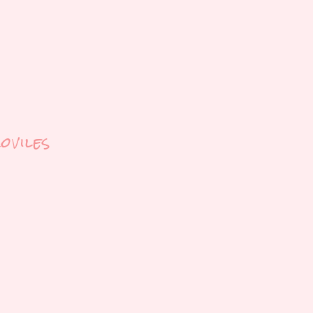
oviles