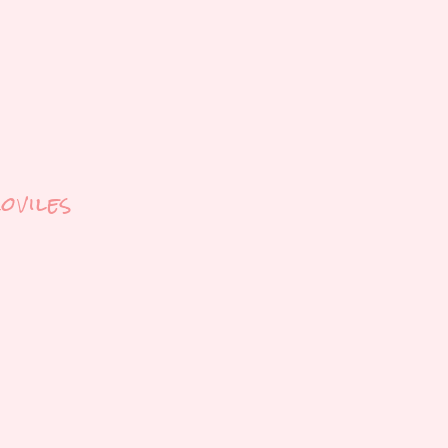
oviles