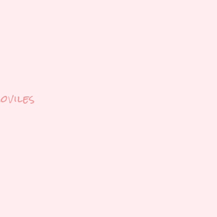
oviles