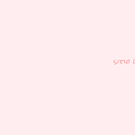
sitio