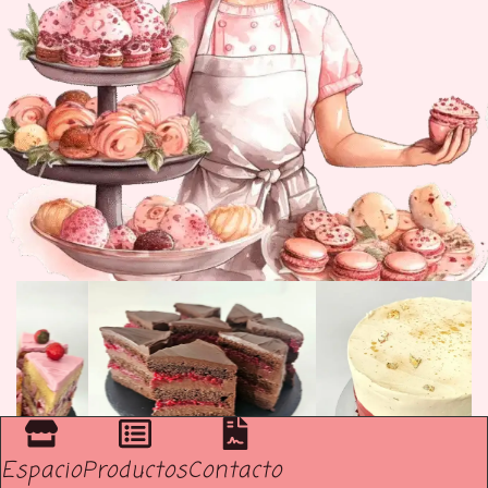
Espacio
Productos
Contacto